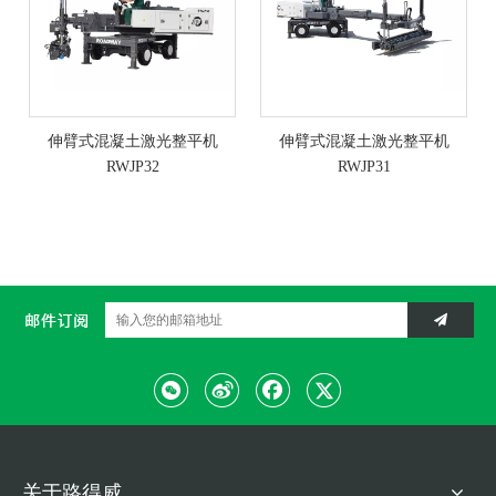
伸臂式混凝土激光整平机
伸臂式混凝土激光整平机
RWJP32
RWJP31
关于路得威