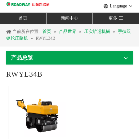
Language
首页
新闻中心
更多
当前所在位置:
首页
»
产品世界
»
压实铲运机械
»
手扶双
钢轮压路机
»
RWYL34B
产品总览
RWYL34B