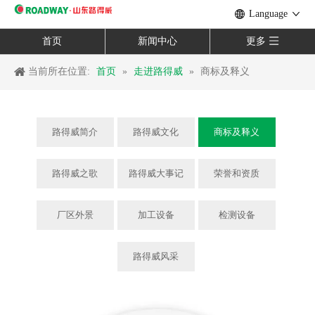
Language
首页
新闻中心
更多
当前所在位置:
首页
»
走进路得威
»
商标及释义
路得威简介
路得威文化
商标及释义
路得威之歌
路得威大事记
荣誉和资质
厂区外景
加工设备
检测设备
路得威风采