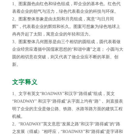
1、图案颜色由红色和绿色组成，即企业的基本色。红色代
表着企业的朝气与活力，绿色代表着企业的科技与环保。
2、图案整体形象是由太阳和月亮组成，寓意“与日月同
辉”，代表着企业的辉煌和长久。图案可想象为绿色地球上
冉冉升起了太阳，寓意企业的年轻和活力。
3、图案整体几何图形是由三个相切的圆组成，圆代表着做
企业经营应遵循中国儒家思想的“和谐中庸”之道； 小圆与大
圆的相切意在突破，则又代表了做企业应不断的革新、创
新。
文字释义
1、文字有英文“ROADWAY”和汉字“路得威”组成，英文
“ROADWAY” 和汉字“路得威”从字面上均有“路”， 则直接表
明了企业的主业是做公路、铁路、水路等路方面的建筑工程
机械。
2、“ROADWAY”英文意思“发展之路”和汉字“路得威”的“路
之发展（得威）”相呼应，“ROADWAY”和“路得威”是字译和